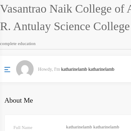
Vasantrao Naik College of 
R. Antulay Science Colleg
complete education
Howdy, I'm
katharinelamb katharinelamb
About Me
katharinelamb katharinelamb
Full Name